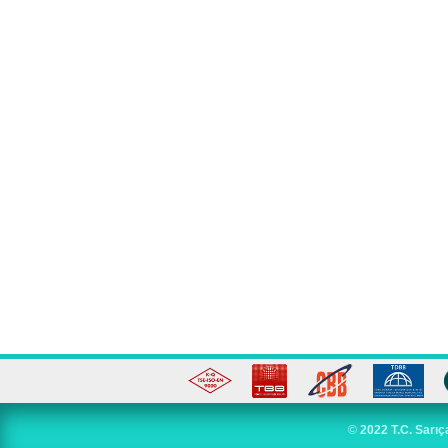
©
2022 T.C. Sarıç