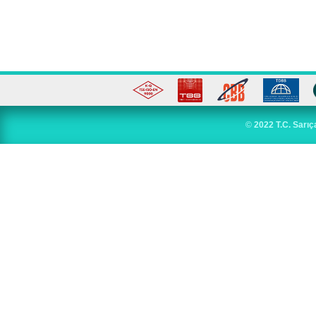
©
2022 T.C. Sarıç