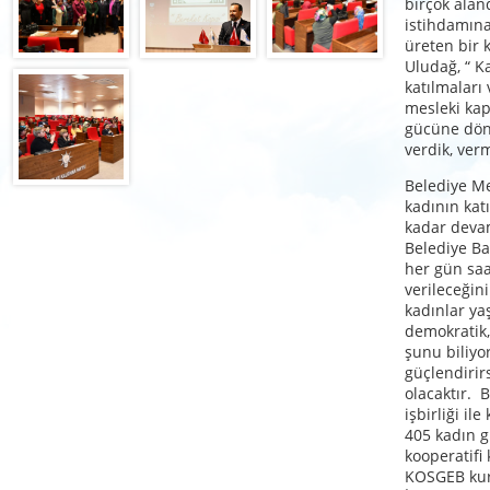
birçok alan
istihdamın
üreten bir 
Uludağ, “ K
katılmaları 
mesleki kapa
gücüne dönü
verdik, ver
Belediye Me
kadının kat
kadar deva
Belediye Ba
her gün saa
verileceğini
kadınlar ya
demokratik,
şunu biliyo
güçlendirir
olacaktır.
işbirliği il
405 kadın gi
kooperatifi
KOSGEB kurs