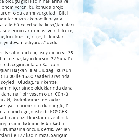
da olduğu gibi kadın haklarına ve
a önem veren, bu konuda proje
kurum olduklarını vurguladı. Bilal
adınlarımızın ekonomik hayata
ve aile bütçelerine katkı sağlamaları,
sitelerinin artırılması ve nitelikli iş
ştürülmesi için çeşitli kurslar
meye devam ediyoruz.” dedi.
clis salonunda açılışı yapılan ve 25
ılımı ile başlayan kursun 22 Şubat’a
m edeceğini anlatan Sarıçam
şkanı Başkan Bilal Uludağ, kursun
t 13.00 ile 16.00 saatleri arasında
 söyledi. Uludağ, “Bir kentte,
şamın içerisinde olduklarında daha
 daha naif bir yaşam olur. Çünkü
ruz ki, kadınlarımızı ne kadar
sek, yarınlarımız da o kadar güçlü
 Bu anlamda geçmişte de KOSGEB
e kadınlara özel kurslar dü­zenledik.
rişimcinin katılımı ile bir kadın
 kurulmasına öncülük ettik. Verilen
ları ile 177 kadınımıza, Sarıçam