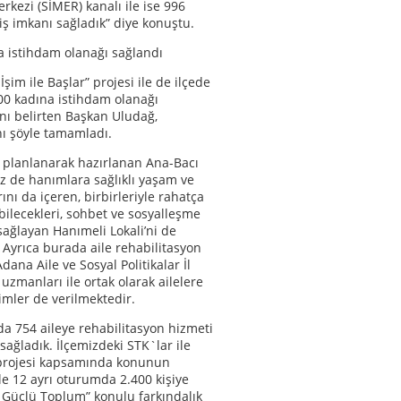
rkezi (SİMER) kanalı ile ise 996
iş imkanı sağladık” diye konuştu.
 istihdam olanağı sağlandı
İşim ile Başlar” projesi ile de ilçede
0 kadına istihdam olanağı
ını belirten Başkan Uludağ,
ı şöyle tamamladı.
 planlanarak hazırlanan Ana-Bacı
 de hanımlara sağlıklı yaşam ve
ını da içeren, birbirleriyle rahatça
ebilecekleri, sohbet ve sosyalleşme
sağlayan Hanımeli Lokali’ni de
 Ayrıca burada aile rehabilitasyon
dana Aile ve Sosyal Politikalar İl
zmanları ile ortak olarak ailelere
timler de verilmektedir.
 754 aileye rehabilitasyon hizmeti
sağladık. İlçemizdeki STK`lar ile
 projesi kapsamında konunun
le 12 ayrı oturumda 2.400 kişiye
, Güçlü Toplum” konulu farkındalık