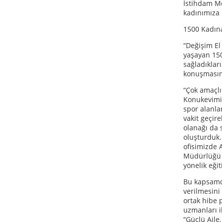
İstihdam Me
kadınımıza 
1500 Kadına
“Değişim El 
yaşayan 150
sağladıklar
konuşmasın
“Çok amaçlı
Konukevimiz
spor alanlar
vakit geçir
olanağı da 
oluşturduk.
ofisimizde A
Müdürlüğü u
yönelik eği
Bu kapsamda
verilmesini 
ortak hibe
uzmanları i
“Güçlü Aile