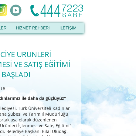
LER
HİZMET REHBERİ
İLETİŞİM
CİYE ÜRÜNLERİ
ESİ VE SATIŞ EĞİTİMİ
 BAŞLADI
019
ınlarımız ile daha da güçlüyüz”
ediyesi, Türk Üniversiteli Kadınlar
ana Şubesi ve Tarım İl Müdürlüğü
ortaklaşa olarak düzenlenen
Ürünleri İşlenmesi ve Satış Eğitimi"
dı. Belediye Başkanı Bilal Uludağ,