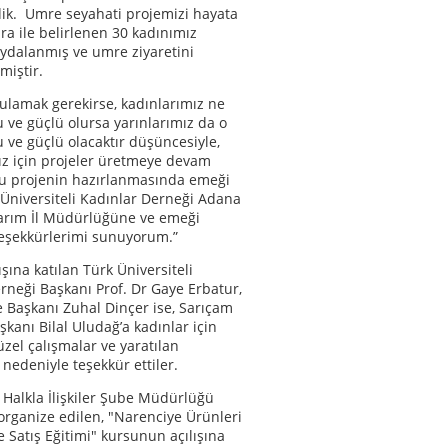
dik. Umre seyahati projemizi hayata
ura ile belirlenen 30 kadınımız
ydalanmış ve umre ziyaretini
miştir.
ulamak gerekirse, kadınlarımız ne
 ve güçlü olursa yarınlarımız da o
 ve güçlü olacaktır düşüncesiyle,
z için projeler üretmeye devam
Bu projenin hazırlanmasında emeği
Üniversiteli Kadınlar Derneği Adana
arım İl Müdürlüğüne ve emeği
teşekkürlerimi sunuyorum.”
şına katılan Türk Üniversiteli
rneği Başkanı Prof. Dr Gaye Erbatur,
Başkanı Zuhal Dinçer ise, Sarıçam
şkanı Bilal Uludağ’a kadınlar için
üzel çalışmalar ve yaratılan
 nedeniyle teşekkür ettiler.
 Halkla İlişkiler Şube Müdürlüğü
organize edilen, "Narenciye Ürünleri
e Satış Eğitimi" kursunun açılışına