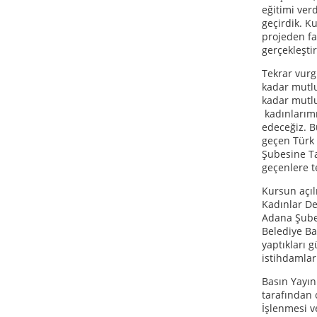
eğitimi ver
geçirdik. K
projeden fa
gerçekleştir
Tekrar vurg
kadar mutlu
kadar mutlu
kadınlarımı
edeceğiz. 
geçen Türk 
Şubesine T
geçenlere 
Kursun açılı
Kadınlar De
Adana Şube 
Belediye Ba
yaptıkları g
istihdamlar
Basın Yayın
tarafından 
İşlenmesi v