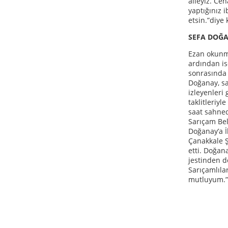
aileyiz. Cen
yaptığınız 
etsin.”diye
SEFA DOĞA
Ezan okunma
ardından is
sonrasında
Doğanay, sah
izleyenleri 
taklitleriyl
saat sahned
Sarıçam Bel
Doğanay’a İ
Çanakkale Ş
etti. Doğan
jestinden d
Sarıçamlılar
mutluyum.”