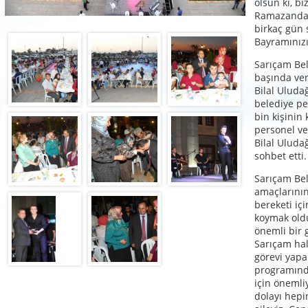
olsun ki, bi
Ramazanda h
birkaç gün
Bayramınızı
Sarıçam Bel
başında ver
Bilal Uludağ
belediye per
bin kişinin 
personel ve
Bilal Uludağ
sohbet etti.
Sarıçam Bel
amaçlarını
bereketi i
koymak oldu
önemli bir 
Sarıçam hal
görevi yapa
programında
için önemli
dolayı hepi