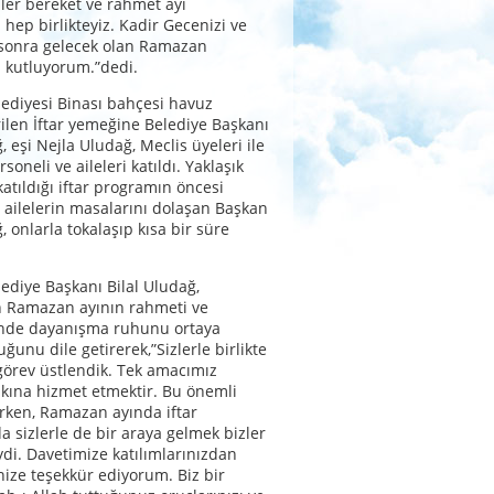
zler bereket ve rahmet ayı
ep birlikteyiz. Kadir Gecenizi ve
 sonra gelecek olan Ramazan
 kutluyorum.”dedi.
ediyesi Binası bahçesi havuz
ilen İftar yemeğine Belediye Başkanı
, eşi Nejla Uludağ, Meclis üyeleri ile
soneli ve aileleri katıldı. Yaklaşık
katıldığı iftar programın öncesi
 ailelerin masalarını dolaşan Başkan
, onlarla tokalaşıp kısa bir süre
ediye Başkanı Bilal Uludağ,
n Ramazan ayının rahmeti ve
çinde dayanışma ruhunu ortaya
ğunu dile getirerek,”Sizlerle birlikte
görev üstlendik. Tek amacımız
kına hizmet etmektir. Bu önemli
rken, Ramazan ayında iftar
 sizlerle de bir araya gelmek bizler
ydi. Davetimize katılımlarınızdan
nize teşekkür ediyorum. Biz bir