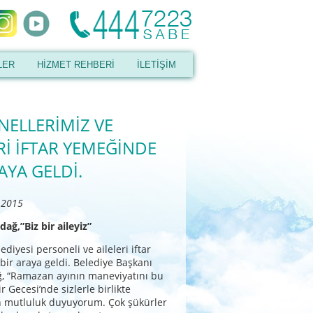
LER
HİZMET REHBERİ
İLETİŞİM
NELLERİMİZ VE
Rİ İFTAR YEMEĞİNDE
AYA GELDİ.
 2015
ağ,”Biz bir aileyiz”
diyesi personeli ve aileleri iftar
ir araya geldi. Belediye Başkanı
ğ, “Ramazan ayının maneviyatını bu
 Gecesi’nde sizlerle birlikte
 mutluluk duyuyorum. Çok şükürler