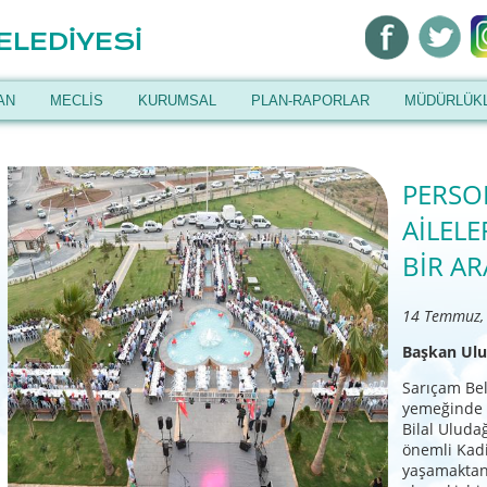
ELEDİYESİ
AN
MECLİS
KURUMSAL
PLAN-RAPORLAR
MÜDÜRLÜK
PERSO
AİLELE
BİR AR
14 Temmuz,
Başkan Ulud
Sarıçam Bele
yemeğinde b
Bilal Uluda
önemli Kadir
yaşamaktan