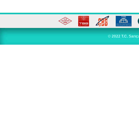
©
2022 T.C. Sarıç