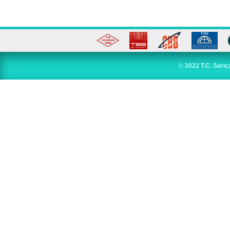
©
2022 T.C. Sarıç