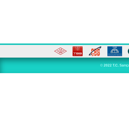
©
2022 T.C. Sarıç