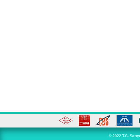
©
2022 T.C. Sarıç