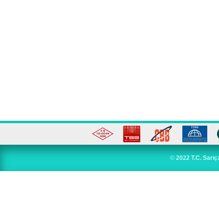
©
2022 T.C. Sarıç