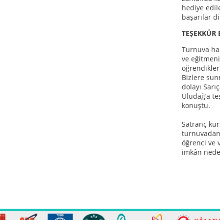
hediye edil
başarılar d
TEŞEKKÜR 
Turnuva hak
ve eğitmeni
öğrendikleri
Bizlere su
dolayı Sarı
Uludağ’a te
konuştu.
Satranç ku
turnuvadan
öğrenci ve 
imkân neden