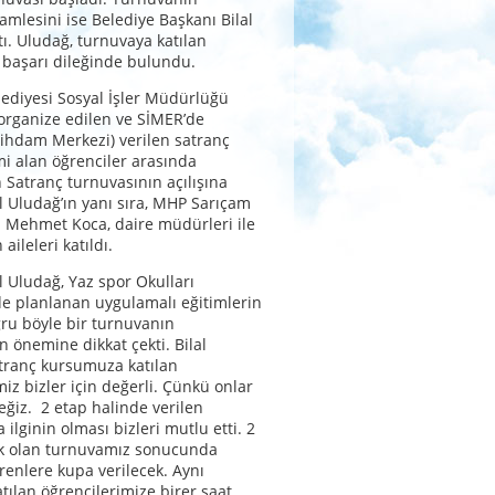
amlesini ise Belediye Başkanı Bilal
ı. Uludağ, turnuvaya katılan
 başarı dileğinde bulundu.
ediyesi Sosyal İşler Müdürlüğü
organize edilen ve SİMER’de
tihdam Merkezi) verilen satranç
mi alan öğrenciler arasında
Satranç turnuvasının açılışına
l Uludağ’ın yanı sıra, MHP Sarıçam
ı Mehmet Koca, daire müdürleri ile
aileleri katıldı.
l Uludağ, Yaz spor Okulları
e planlanan uygulamalı eğitimlerin
ru böyle bir turnuvanın
n önemine dikkat çekti. Bilal
tranç kursumuza katılan
miz bizler için değerli. Çünkü onlar
eğiz. 2 etap halinde verilen
 ilginin olması bizleri mutlu etti. 2
k olan turnuvamız sonucunda
renlere kupa verilecek. Aynı
ılan öğrencilerimize birer saat