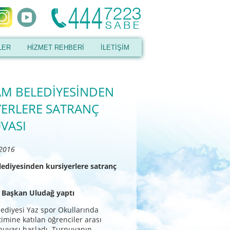
LER
HİZMET REHBERİ
İLETİŞİM
AM BELEDİYESİNDEN
YERLERE SATRANÇ
VASI
 2016
lediyesinden kursiyerlere satranç
i Başkan Uludağ yaptı
ediyesi Yaz spor Okullarında
timine katılan öğrenciler arası
nuvası başladı. Turnuvanın