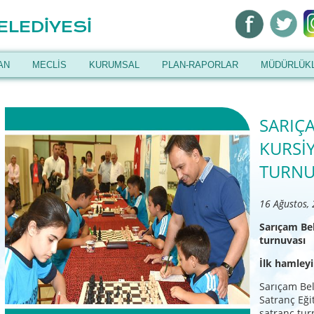
ELEDİYESİ
AN
MECLİS
KURUMSAL
PLAN-RAPORLAR
MÜDÜRLÜK
SARIÇ
KURSİ
TURNU
16 Ağustos,
Sarıçam Be
turnuvası
İlk hamley
Sarıçam Bel
Satranç Eği
satranç tur