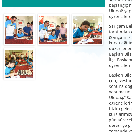
başlangıç h
Uludağ yapt
öğrencilere
Sarıçam Bel
tarafından 
(Sarıçam İs
kursu eğiti
düzenlenen 
Başkan Bila
İlçe Başkan
öğrencilerin 
Başkan Bila
çerçevesind
sonuna doğ
yapılmasını
Uludağ,” Sa
öğrencileri
bizim gelec
kurslarımıza
gün sürece
dereceye gi
zamanda kat