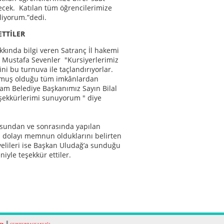
ecek. Katılan tüm öğrencilerimize
iliyorum.”dedi.
ETTİLER
kında bilgi veren Satranç İl hakemi
 Mustafa Sevenler "Kursiyerlerimiz
ni bu turnuva ile taçlandırıyorlar.
nmuş olduğu tüm imkânlardan
çam Belediye Başkanımız Sayın Bilal
şekkürlerimi sunuyorum " diye
rsundan ve sonrasında yapılan
 dolayı memnun olduklarını belirten
velileri ise Başkan Uludağ’a sunduğu
iyle teşekkür ettiler.