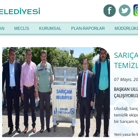
ELEDİYESİ
AN
MECLİS
KURUMSAL
PLAN-RAPORLAR
MÜDÜRLÜK
SARIÇ
TEMİZL
07 Mayıs, 2
BAŞKAN ULU
ÇALIŞIYORUZ
Uludağ; Sarıç
temizlik eki
bir Sarıçam iç
Yeni yasa il