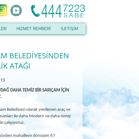
LER
HİZMET REHBERİ
İLETİŞİM
AM BELEDİYESİNDEN
İK ATAĞI
015
DAĞ DAHA TEMİZ BİR SARIÇAM İÇİN
.
am Belediyesi olarak yenilenen araç ve
pmanları ile daha Modern ve daha temiz
in çalışıyoruz.
e köyden mahalleye dönüşen 67