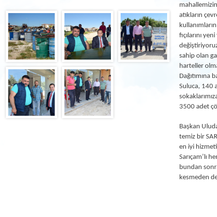
mahallemizin 
atıkların çev
kullanımların
fıçılarını yen
değiştiriyoru
sahip olan ga
harteller olm
Dağıtımına b
Suluca, 140 
sokaklarımıza
3500 adet çöp
Başkan Uludağ
temiz bir SAR
en iyi hizmet
Sarıçam’lı he
bundan sonra
kesmeden dev