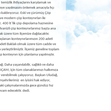
temizlik ihtiyaçlarını karşılamak ve
reye yayılmasını önlemek amacıyla fıçı
ı kaldırıyoruz. Eski ve çürümüş Çöp
i ve modern çöp konteynırları ile
z. 400 lt’lik çöp depolama haznesine
lvanizli çöp konteynırlarımız başta ana
ak üzere tüm ilçemize dağılacaktır.
aşlanan konteynırlarımızın 200 adeti
adeti Baklalı olmak üzere tüm cadde ve
 yerleştirilmiştir. İlçemiz geneline toplam
 konteynırı için planlama yapılmıştır.
; Daha yaşanılabilir, sağlıklı ve daha
IÇAM, için tüm olanaklarımızı halkımıza
i verebilmek çalışıyoruz. Başkan Uludağ,
mşehrilerimiz en iyisini hak ediyor,
ki çalışmalarımızda gece gündüz hız
am edecektir. dedi.