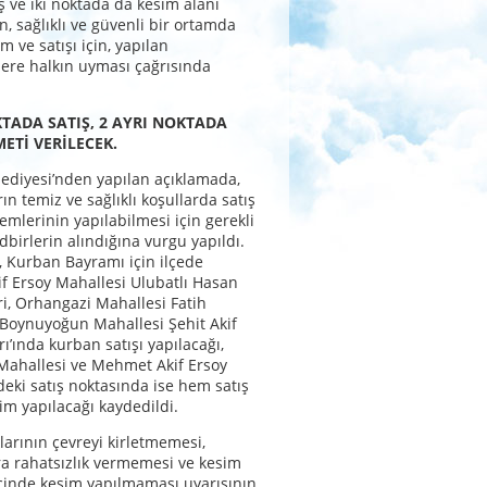
ş ve iki noktada da kesim alanı
n, sağlıklı ve güvenli bir ortamda
 ve satışı için, yapılan
ere halkın uyması çağrısında
KTADA SATIŞ, 2 AYRI NOKTADA
ETİ VERİLECEK.
ediyesi’nden yapılan açıklamada,
ın temiz ve sağlıklı koşullarda satış
emlerinin yapılabilmesi için gerekli
dbirlerin alındığına vurgu yapıldı.
 Kurban Bayramı için ilçede
 Ersoy Mahallesi Ulubatlı Hasan
ri, Orhangazi Mahallesi Fatih
Boynuyoğun Mahallesi Şehit Akif
rı’ında kurban satışı yapılacağı,
Mahallesi ve Mehmet Akif Ersoy
eki satış noktasında ise hem satış
m yapılacağı kaydedildi.
larının çevreyi kirletmemesi,
a rahatsızlık vermemesi ve kesim
icinde kesim yapılmaması uyarısının