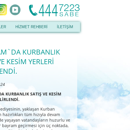
LER
HİZMET REHBERİ
İLETİŞİM
AM`DA KURBANLIK
VE KESİM YERLERİ
ENDİ.
024
A KURBANLIK SATIŞ VE KESİM
LİRLENDİ.
ediyesinin, yaklaşan Kurban
n hazırlıkları tüm hızıyla devam
ede yaşayan vatandaşların huzurlu ve
 bayram geçirmesi için üç noktada,