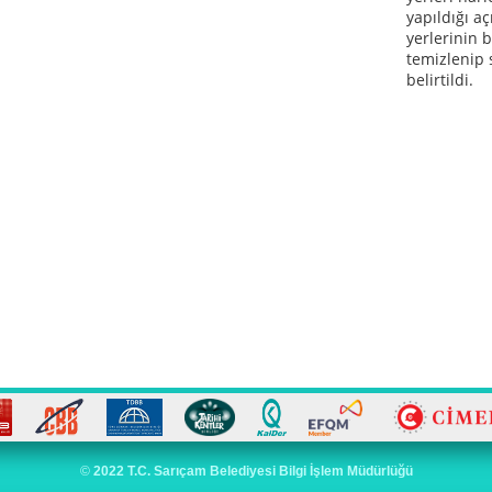
yapıldığı a
yerlerinin 
temizlenip 
belirtildi.
©
2022 T.C. Sarıçam Belediyesi Bilgi İşlem Müdürlüğü