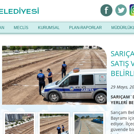
ELEDİYESİ
AN
MECLİS
KURUMSAL
PLAN-RAPORLAR
MÜDÜRLÜK
SARIÇ
SATIŞ 
BELİRL
29 Mayıs, 2
SARIÇAM`D
YERLERİ BE
Sarıçam Bel
Bayramı içi
ediyor. İlç
güvende bir