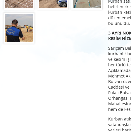
kurban satı
belirlenirke
kurban kesim
düzenlemel
bulunuldu.
3 AYRI NO
KESİM HİZM
Sarıçam Bel
kurbanlıklar
ve kesim işl
her türlü te
Açıklamada,
Mehmet Akif
Bulvarı üze
Caddesi ve 
Palalı Bulva
Orhangazi 
Mahallesind
hem de kesi
Kurban atık
vatandaşlar
yerleri har