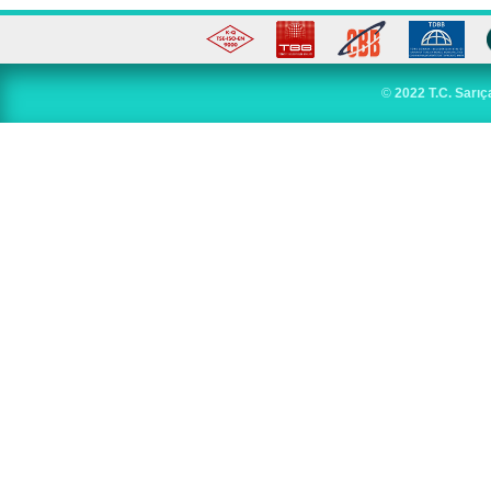
©
2022 T.C. Sarıç