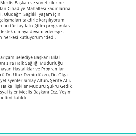
 Meclis Başkan ve yöneticilerine,
ılan Cihadiye Mahallesi kadınlarına
i. Uludağ,” Sağlıklı yaşam için
çalışmaları takdirle karşılıyorum.
in bu tür faydalı eğitim programlara
destek olmaya devam edeceğiz.
 herkesi kutluyorum “dedi.
arıçam Belediye Başkanı Bilal
anı sıra Halk Sağlığı Müdürlüğü
mayan Hastalıklar ve Programlar
ü Dr. Ufuk Demirdüzen, Dr. Olga
etisyenler Simay Altun, Şerife Atlı,
 Halka İlişkiler Müdürü Şükrü Gedik,
osyal İşler Meclis Başkanı Ecz. Yeşim
önetimi katıldı.