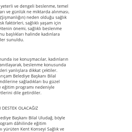
yeterli ve dengeli beslenme, temel
arı ve günlük ne miktarda alınması,
(Şişmanlığın) neden olduğu sağlık
isk faktörleri, sağlıklı yaşam için
ivitenin önemi, sağlıklı beslenme
onu başlıkları halinde kadınlara
iler sunuldu.
nunda ise konuşmacılar, kadınların
yanıtlayarak, beslenme konusunda
leri yanlışlara dikkat çektiler.
arıçam Belediye Başkanı Bilal
ndilerine sağladıkları bu güzel
e eğitim programı nedeniyle
erini dile getirdiler.
 DESTEK OLACAĞIZ
ediye Başkanı Bilal Uludağ, böyle
rogram dâhilinde eğitim
nı yürüten Kent Konseyi Sağlık ve