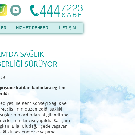
LER
HİZMET REHBERİ
İLETİŞİM
AM’DA SAĞLIK
BERLİĞİ SÜRÜYOR
016
yüşüne katılan kadınlara eğitim
rildi
ediyesi ile Kent Konseyi Sağlık ve
 Meclisi`nin düzenlediği sağlıklı
yüşlerinin ardından bilgilendirme
nerlerinin ikincisi yapıldı. Sarıçam
şkanı Bilal Uludağ, ilçede yaşayan
sağlıklı beslenme ve yaşama