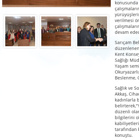
konusunda b
çalışmaları
yürüyüşleri
verilmesi ö
çalışmalar
devam edece
Sarıçam Be
düzenlenen
Kent Konseyi
Sağlığı Müdü
Yaşam semin
Okuryazarlığı
Beslenme, O
Sağlık ve S
Akkaş, Cih
kadınlarla b
belirterek,"
düzenli ola
bilgilerini
kabiliyetler
tarafından b
konuştu.