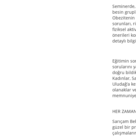
Seminerde, 
besin grupl
Obezitenin 
sorunları, r
fiziksel akt
önerileri k
detaylı bilg
Eğitimin so
sorularını 
doğru bildik
Kadınlar, S
Uludağ’a ke
olanaklar v
memnuniyetl
HER ZAMAN
Sarıçam Bel
güzel bir p
çalışmaları