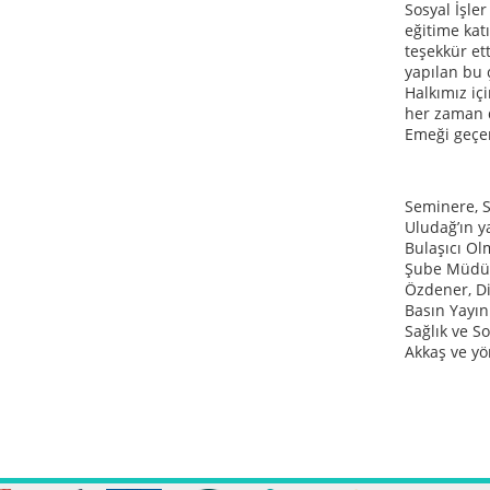
Sosyal İşler
eğitime kat
teşekkür ett
yapılan bu 
Halkımız iç
her zaman 
Emeği geçen
Seminere, S
Uludağ’ın y
Bulaşıcı Ol
Şube Müdür
Özdener, Diy
Basın Yayın
Sağlık ve S
Akkaş ve y