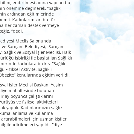
ilinçlendirilmesi adına yapılan bu
nın önemine değinerek, ”Sağlık
nin ardından eğitimlerinde
nemli. Kadınlarımızın bu tür
ına her zaman destek vermeye
ğiz. ”dedi.
lediyesi Meclis Salonunda
 ve Sarıçam Belediyesi, Sarıçam
 Sağlık ve Sosyal İşler Meclisi, Halk
rlüğü işbirliği ile başlatılan Sağlıklı
erinde kadınlara bu kez “Sağlık
, Fiziksel Aktivite, Sağlıklı
bezite” konularında eğitim verildi.
osyal işler Meclisi Başkanı Yeşim
adiye mahallesinde bulunan
ir ay boyunca çalıştıklarını
Yürüyüş ve fiziksel aktiviteleri
rak yaptık. Kadınlarımızın sağlık
 okuma, anlama ve kullanma
i artırabilmeleri için uzman kişiler
ilgilendirilmeleri yapıldı. ”diye