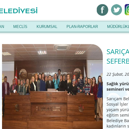
ELEDİYESİ
AN
MECLİS
KURUMSAL
PLAN-RAPORLAR
MÜDÜRLÜK
SARIÇ
SEFER
22 Şubat, 2
Sağlık yürü
semineri ve
Sarıçam Bel
Sosyal İşler
yaşam yürü
eğitim semi
Belediye Ba
kadınların 