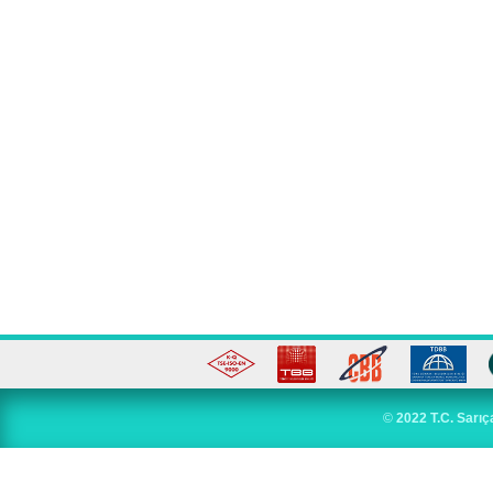
©
2022 T.C. Sarıç