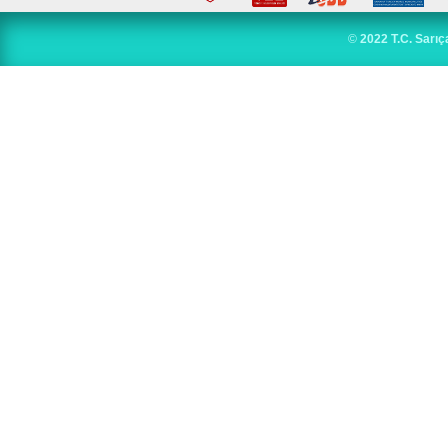
©
2022 T.C. Sarıç