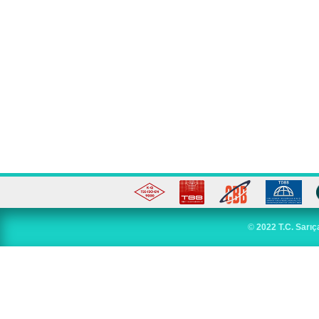
©
2022 T.C. Sarıç