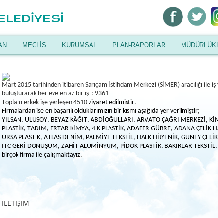
ELEDİYESİ
AN
MECLİS
KURUMSAL
PLAN-RAPORLAR
MÜDÜRLÜK
Mart 2015 tarihinden itibaren Sarıçam İstihdam Merkezi (SİMER) aracılığı ile iş 
buluşturarak her eve en az bir iş
:
9361
Toplam erkek işe yerleşen 4510
ziyaret edilmiştir.
Firmalardan ise en başarılı olduklarımızın bir kısmı aşağıda yer verilmiştir;
YILSAN, ULUSOY, BEYAZ KÂĞIT, ABDİOĞULLARI, ARVATO ÇAĞRI MERKEZİ, KİM
PLASTİK, TADIM, ERTAR KİMYA, 4 K PLASTİK, ADAFER GÜBRE, ADANA ÇELİK 
URSA PLASTİK, ATLAS DENİM, PALMİYE TEKSTİL, HALK HİJYENİK, GÜNEY ÇELİ
ITC GERİ DÖNÜŞÜM, ZAHİT ALÜMİNYUM, PİDOK PLASTİK, BAKIRLAR TEKSTİL,
birçok firma ile çalışmaktayız.
İLETİŞİM