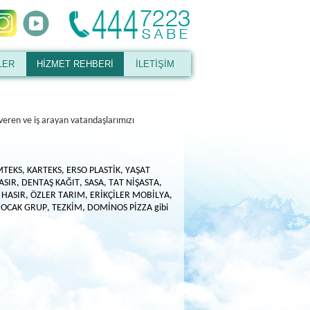
LER
HİZMET REHBERİ
İLETİŞİM
veren ve iş arayan vatandaşlarımızı
TEKS, KARTEKS, ERSO PLASTİK, YAŞAT
HASIR, DENTAŞ
KAĞIT
, SASA, TAT NİŞASTA,
K HASIR, ÖZLER TARIM, ERİKÇİLER MOBİLYA,
 OCAK GRUP, TEZKİM, DOMİNOS PİZZA gibi